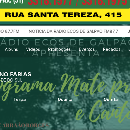
NOTICIA DA RADIO ECOS DE GALPÃO FM87,7
JANTAR BA
Álbuns
Vídeos
Promoções
Eventos
Recados
NO FARIAS
NDE DO SUL
Terça
Quarta
Quinta