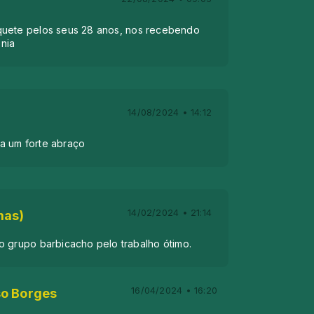
quete pelos seus 28 anos, nos recebendo
nia
14/08/2024 • 14:12
a um forte abraço
14/02/2024 • 21:14
mas)
o grupo barbicacho pelo trabalho ótimo.
16/04/2024 • 16:20
o Borges