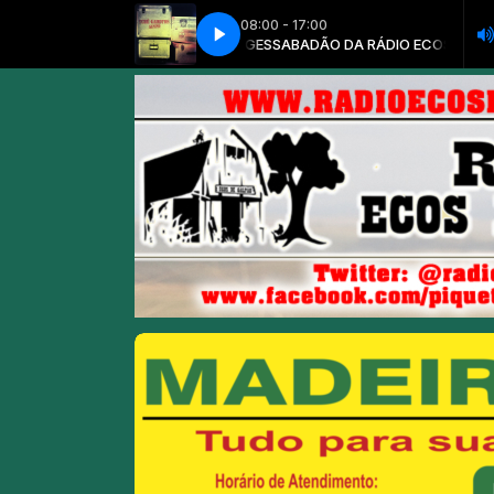
08:00 - 17:00
SABADÃO DA RÁDIO ECOS DE GALPÃO 
Tchê Garotos - Decisão Razão e Cora