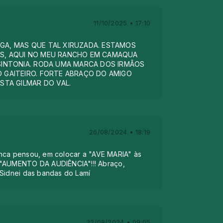
11/10/2025 • 17:10
GA, MAS QUE TAL XIRUZADA. ESTAMOS
S, AQUI NO MEU RANCHO EM CAMAQUA
SINTONIA. RODA UMA MARCA DOS IRMÃOS
 GAITEIRO. FORTE ABRAÇO DO AMIGO
STA GILMAR DO VAL.
26/08/2024 • 18:19
nca pensou, em colocar a "AVE MARIA" às
 "AUMENTO DA AUDIÊNCIA"!!! Abraço,
 Sidnei das bandas do Lamí
22/08/2024 • 09:05