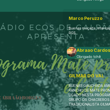
Marco Peruzzo
Buenas moçada, Intercap
RGS.
Abraao Cardos
Obrigado tchê
GILMAR DO VAL
BUENAS GAUCHADA AMI
RANCHO DE MATE PRON
LIGADO NESTA PROGRA
GRUPO OS CHACREROS
TRADICIONALISTA GILMA