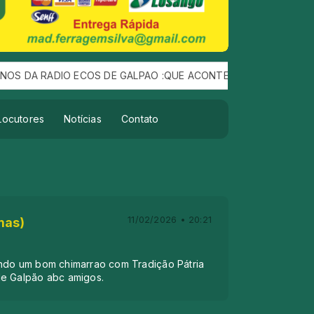
 DE GALPAO :QUE ACONTEÇEU DIA 10 DE AGOSTO FOI UM SUCESS
Locutores
Notícias
Contato
11/02/2026 • 20:21
mas)
ndo um bom chimarrao com Tradição Pátria
de Galpão abc amigos.