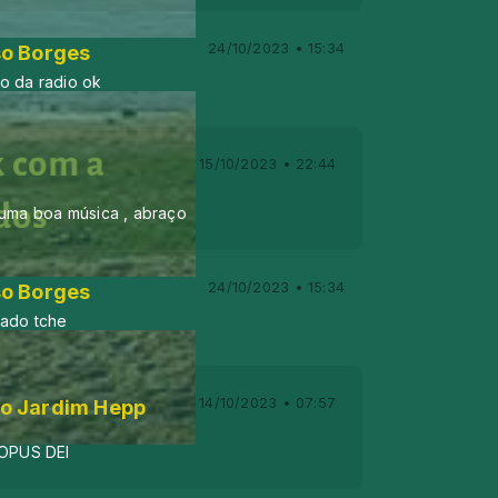
24/10/2023 • 15:34
o Borges
o da radio ok
15/10/2023 • 22:44
 uma boa música , abraço
24/10/2023 • 15:34
o Borges
gado tche
14/10/2023 • 07:57
fo Jardim Hepp
OPUS DEI