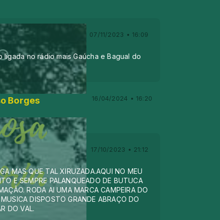
07/11/2023 • 16:09
 ligada no rádio mais Gaúcha e Bagual do
16/04/2024 • 16:20
o Borges
17/10/2023 • 21:12
GA MAS QUE TAL XIRUZADA.AQUI NO MEU
TO E SEMPRE PALANQUEADO DE BUTUCA
MAÇÃO. RODA AI UMA MARCA CAMPEIRA DO
 MUSICA DISPOSTO GRANDE ABRAÇO DO
R DO VAL.