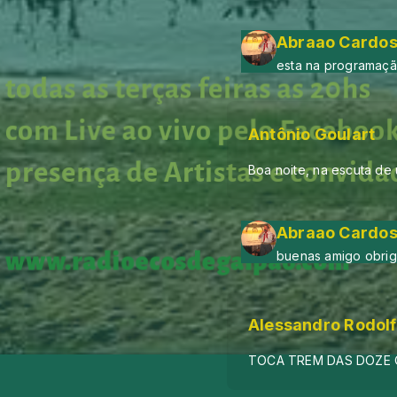
Abraao Cardos
esta na programaçã
Antônio Goulart
Boa noite, na escuta de
Abraao Cardos
buenas amigo obri
Alessandro Rodol
TOCA TREM DAS DOZE 