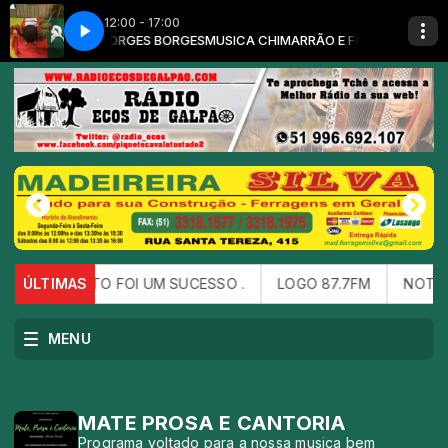
12:00 - 17:00
com ABRAÃO BORGES BORGES
QUERENCIA
(09) - AJOSADO A QUERENCIA
MUSICA CHIMARRÃO E FOGO DE CHÃO c
 DE AGOSTO FOI UM SUCESSO .
ÚLTIMAS
LOGO 87.7FM
NOTICIA 
MENU
MATE PROSA E CANTORIA
Programa voltado para a nossa musica bem