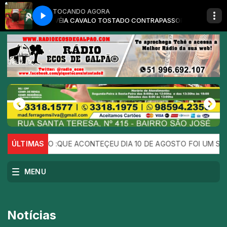
TOCANDO AGORA
MUSICA CHIMARRÃO E FOGO DE CHÃO com ABRAÃO BORGES BORGE
PORCA VÉIA CAVALO TOSTADO CONTRAPASSO
PORCA VÉIA CA
 DE GALPAO :QUE ACONTEÇEU DIA 10 DE AGOSTO FOI UM SUCESS
ÚLTIMAS
MENU
Notícias